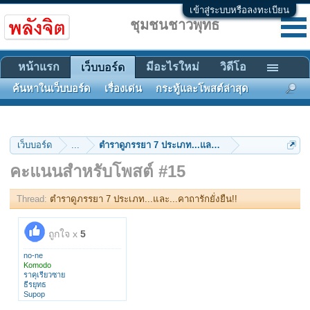
เข้าสู่ระบบหรือลงทะเบียน
ชุมชนชาวพุทธ
หน้าแรก
มีอะไรใหม่
วิดีโอ
เว็บบอร์ด
ค้นหาในเว็บบอร์ด
เรื่องเด่น
กระทู้และโพสต์ล่าสุด
เว็บบอร์ด
...
ตำราดูภรรยา 7 ประเภท...และ...คาถารักยั่งยืน!!
คะแนนสำหรับโพสต์ #15
Thread:
ตำราดูภรรยา 7 ประเภท...และ...คาถารักยั่งยืน!!
ถูกใจ x
5
no-ne
Komodo
ราคุเรียวซาย
ธีรยุทธ
Supop