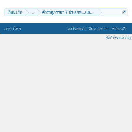
เว็บบอร์ด
...
ตำราดูภรรยา 7 ประเภท...และ...คาถารักยั่งยืน!!
ภาษาไทย
ลงโฆษณา
ติดต่อเรา
ช่วยเหลือ
ข้อกำหนดและกฎ