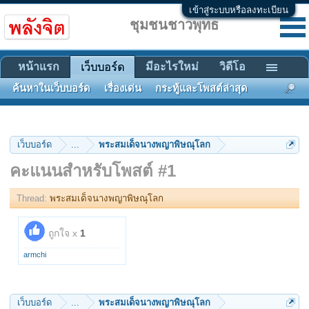
เข้าสู่ระบบหรือลงทะเบียน
ชุมชนชาวพุทธ
หน้าแรก
มีอะไรใหม่
วิดีโอ
เว็บบอร์ด
ค้นหาในเว็บบอร์ด
เรื่องเด่น
กระทู้และโพสต์ล่าสุด
เว็บบอร์ด
...
พระสมเด็จนางพญาพิษณุโลก
คะแนนสำหรับโพสต์ #1
Thread:
พระสมเด็จนางพญาพิษณุโลก
ถูกใจ x
1
armchi
เว็บบอร์ด
...
พระสมเด็จนางพญาพิษณุโลก