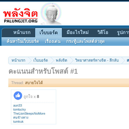
หน้าแรก
มีอะไรใหม่
วิดีโอ
รูปภา
เว็บบอร์ด
ค้นหาในเว็บบอร์ด
เรื่องเด่น
กระทู้และโพสต์ล่าสุด
หน้าแรก
เว็บบอร์ด
พลังจิต
วิทยาศาสตร์ทางจิต - ลึกลับ
ส
คะแนนสำหรับโพสต์ #1
Thread:
สบายใจได้
ถูกใจ x
8
aun33
tomlucky
TheLionSleepsNoMore
คนข้างทาง
tumkuk
n@kARin