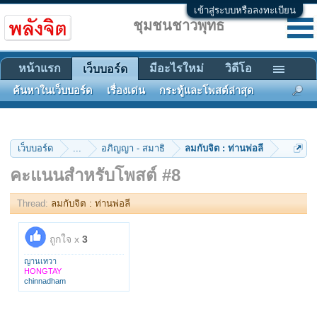
เข้าสู่ระบบหรือลงทะเบียน
ชุมชนชาวพุทธ
หน้าแรก
มีอะไรใหม่
วิดีโอ
เว็บบอร์ด
ค้นหาในเว็บบอร์ด
เรื่องเด่น
กระทู้และโพสต์ล่าสุด
เว็บบอร์ด
...
อภิญญา - สมาธิ
ลมกับจิต : ท่านพ่อลี
คะแนนสำหรับโพสต์ #8
Thread:
ลมกับจิต : ท่านพ่อลี
ถูกใจ x
3
ญานเทวา
HONGTAY
chinnadham