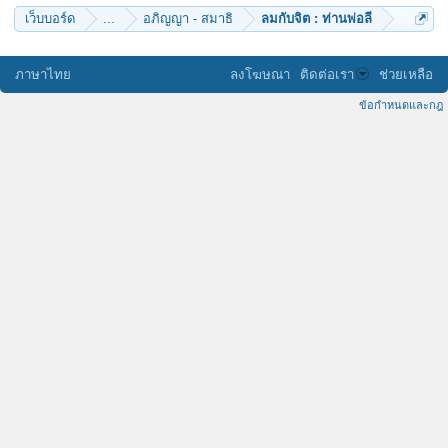
เว็บบอร์ด
...
อภิญญา - สมาธิ
ลมกับจิต : ท่านพ่อลี
ภาษาไทย
ลงโฆษณา
ติดต่อเรา
ช่วยเหลือ
ข้อกำหนดและกฎ