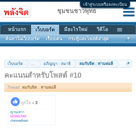
เข้าสู่ระบบหรือลงทะเบียน
ชุมชนชาวพุทธ
หน้าแรก
มีอะไรใหม่
วิดีโอ
เว็บบอร์ด
ค้นหาในเว็บบอร์ด
เรื่องเด่น
กระทู้และโพสต์ล่าสุด
เว็บบอร์ด
...
อภิญญา - สมาธิ
ลมกับจิต : ท่านพ่อลี
คะแนนสำหรับโพสต์ #10
Thread:
ลมกับจิต : ท่านพ่อลี
ถูกใจ x
3
ญานเทวา
HONGTAY
chinnadham