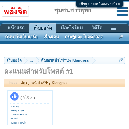
เข้าสู่ระบบหรือลงทะเบียน
ชุมชนชาวพุทธ
หน้าแรก
มีอะไรใหม่
วิดีโอ
เว็บบอร์ด
ค้นหาในเว็บบอร์ด
เรื่องเด่น
กระทู้และโพสต์ล่าสุด
เว็บบอร์ด
...
สัญญาหน้าไฟ**By Klangprai
คะแนนสำหรับโพสต์ #1
Thread:
สัญญาหน้าไฟ**By Klangprai
ถูกใจ x
7
urai ay
pimapinya
chomkamon
jainwit
nong_mook
เกตุวดี