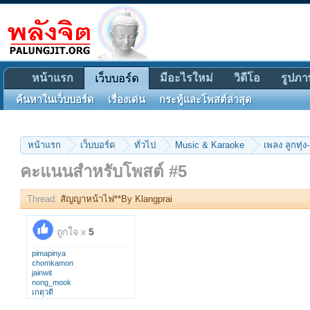
หน้าแรก
มีอะไรใหม่
วิดีโอ
รูปภา
เว็บบอร์ด
ค้นหาในเว็บบอร์ด
เรื่องเด่น
กระทู้และโพสต์ล่าสุด
หน้าแรก
เว็บบอร์ด
ทั่วไป
Music & Karaoke
เพลง ลูกทุ่ง-
คะแนนสำหรับโพสต์ #5
Thread:
สัญญาหน้าไฟ**By Klangprai
ถูกใจ x
5
pimapinya
chomkamon
jainwit
nong_mook
เกตุวดี