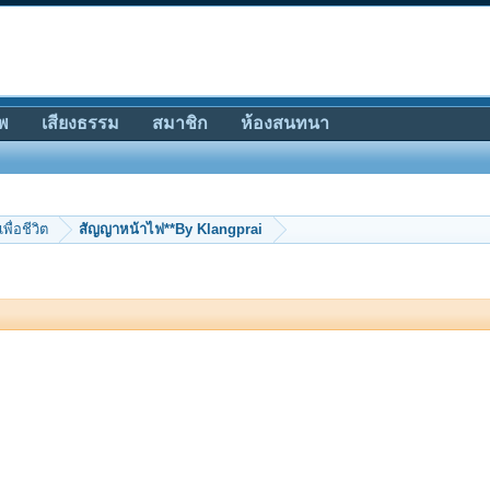
พ
เสียงธรรม
สมาชิก
ห้องสนทนา
เพื่อชีวิต
สัญญาหน้าไฟ**By Klangprai