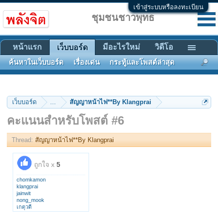
เข้าสู่ระบบหรือลงทะเบียน
ชุมชนชาวพุทธ
หน้าแรก
มีอะไรใหม่
วิดีโอ
เว็บบอร์ด
ค้นหาในเว็บบอร์ด
เรื่องเด่น
กระทู้และโพสต์ล่าสุด
เว็บบอร์ด
...
สัญญาหน้าไฟ**By Klangprai
คะแนนสำหรับโพสต์ #6
Thread:
สัญญาหน้าไฟ**By Klangprai
ถูกใจ x
5
chomkamon
klangprai
jainwit
nong_mook
เกตุวดี