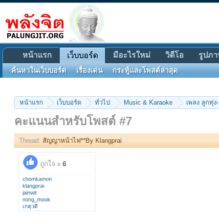
หน้าแรก
มีอะไรใหม่
วิดีโอ
รูปภา
เว็บบอร์ด
ค้นหาในเว็บบอร์ด
เรื่องเด่น
กระทู้และโพสต์ล่าสุด
หน้าแรก
เว็บบอร์ด
ทั่วไป
Music & Karaoke
เพลง ลูกทุ่ง-
คะแนนสำหรับโพสต์ #7
Thread:
สัญญาหน้าไฟ**By Klangprai
ถูกใจ x
6
chomkamon
klangprai
jainwit
nong_mook
เกตุวดี
ligore