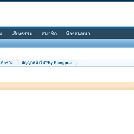
พ
เสียงธรรม
สมาชิก
ห้องสนทนา
เพื่อชีวิต
สัญญาหน้าไฟ**By Klangprai