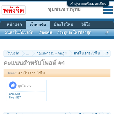
เข้าสู่ระบบหรือลงทะเบียน
ชุมชนชาวพุทธ
หน้าแรก
มีอะไรใหม่
วิดีโอ
เว็บบอร์ด
ค้นหาในเว็บบอร์ด
เรื่องเด่น
กระทู้และโพสต์ล่าสุด
เว็บบอร์ด
...
กฎแห่งกรรม - ภพภูมิ
ตายไปเอาอะไรไป
คะแนนสำหรับโพสต์ #4
Thread:
ตายไปเอาอะไรไป
ถูกใจ x
2
john2518
ทัสชา 567