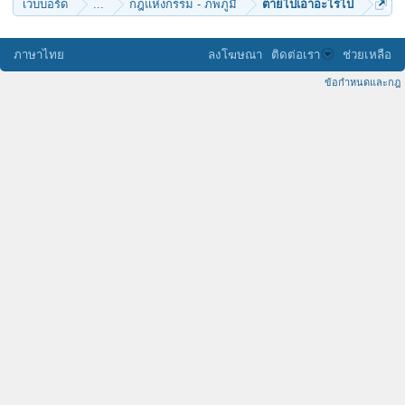
เว็บบอร์ด
...
กฎแห่งกรรม - ภพภูมิ
ตายไปเอาอะไรไป
ภาษาไทย
ลงโฆษณา
ติดต่อเรา
ช่วยเหลือ
ข้อกำหนดและกฎ