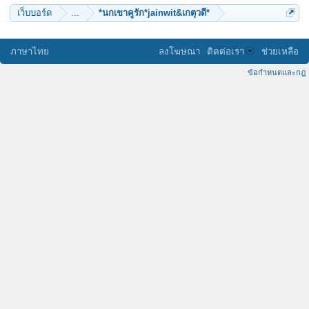
เว็บบอร์ด
...
*นกเขาคูรัก*jainwit&เกตุวดี*
ภาษาไทย
ลงโฆษณา
ติดต่อเรา
ช่วยเหลือ
ข้อกำหนดและกฎ