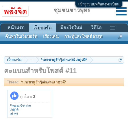
เข้าสู่ระบบหรือลงทะเบียน
ชุมชนชาวพุทธ
หน้าแรก
มีอะไรใหม่
วิดีโอ
เว็บบอร์ด
ค้นหาในเว็บบอร์ด
เรื่องเด่น
กระทู้และโพสต์ล่าสุด
เว็บบอร์ด
...
*นกเขาคูรัก*jainwit&เกตุวดี*
คะแนนสำหรับโพสต์ #11
Thread:
*นกเขาคูรัก*jainwit&เกตุวดี*
ถูกใจ x
3
Piyarat Gehrke
เกตุวดี
jainwit