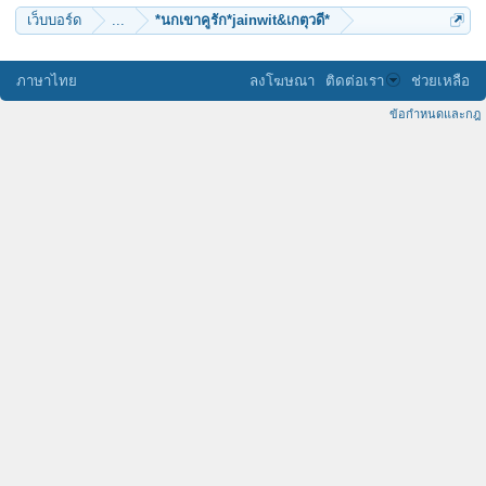
เว็บบอร์ด
...
*นกเขาคูรัก*jainwit&เกตุวดี*
ภาษาไทย
ลงโฆษณา
ติดต่อเรา
ช่วยเหลือ
ข้อกำหนดและกฎ