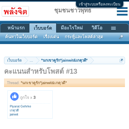
เข้าสู่ระบบหรือลงทะเบียน
ชุมชนชาวพุทธ
หน้าแรก
มีอะไรใหม่
วิดีโอ
เว็บบอร์ด
ค้นหาในเว็บบอร์ด
เรื่องเด่น
กระทู้และโพสต์ล่าสุด
เว็บบอร์ด
...
*นกเขาคูรัก*jainwit&เกตุวดี*
คะแนนสำหรับโพสต์ #13
Thread:
*นกเขาคูรัก*jainwit&เกตุวดี*
ถูกใจ x
3
Piyarat Gehrke
เกตุวดี
jainwit