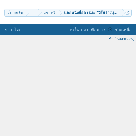
ปุณณา
ongdai
นักเวท
เว็บบอร์ด
...
แจกฟรี
แจกหนังสือธรรมะ "วิธีสร้างบุญบารมี" ฟรี 
ladycrying
puttro
ไม้ขีด
ugakiya
ภาษาไทย
ลงโฆษณา
ติดต่อเรา
ช่วยเหลือ
Chaiwat_Khamhom
ติงติง
ข้อกำหนดและกฎ
Fuangfah
vorakit
thanwa11
“*อหิงสกะ*”