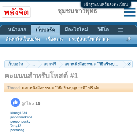
เข้าสู่ระบบหรือลงทะเบียน
ชุมชนชาวพุทธ
หน้าแรก
มีอะไรใหม่
วิดีโอ
เว็บบอร์ด
ค้นหาในเว็บบอร์ด
เรื่องเด่น
กระทู้และโพสต์ล่าสุด
เว็บบอร์ด
...
แจกฟรี
แจกหนังสือธรรมะ "วิธีสร้างบุญบารมี" ฟรี 
คะแนนสำหรับโพสต์ #1
Thread:
แจกหนังสือธรรมะ "วิธีสร้างบุญบารมี" ฟรี ค่ะ
ถูกใจ x
19
kkung1234
janpennarknoil
peepo_pocky
วิษณุ12
peerasitg
ชัยธัช