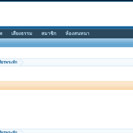
พ
เสียงธรรม
สมาชิก
ห้องสนทนา
ศียรพระหัก
ศียรพระหัก