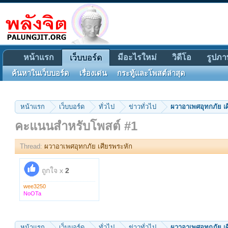
หน้าแรก
มีอะไรใหม่
วิดีโอ
รูปภา
เว็บบอร์ด
ค้นหาในเว็บบอร์ด
เรื่องเด่น
กระทู้และโพสต์ล่าสุด
หน้าแรก
เว็บบอร์ด
ทั่วไป
ข่าวทั่วไป
ผวาอาเพศอุทกภัย เ
คะแนนสำหรับโพสต์ #1
Thread:
ผวาอาเพศอุทกภัย เศียรพระหัก
ถูกใจ x
2
wee3250
NoOTa
หน้าแรก
เว็บบอร์ด
ทั่วไป
ข่าวทั่วไป
ผวาอาเพศอุทกภัย เ