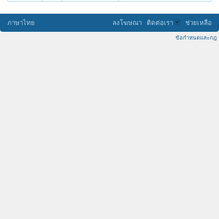
ภาษาไทย
ลงโฆษณา
ติดต่อเรา
ช่วยเหลือ
ข้อกำหนดและกฎ