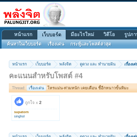
หน้าแรก
มีอะไรใหม่
วิดีโอ
รูปภา
เว็บบอร์ด
ค้นหาในเว็บบอร์ด
เรื่องเด่น
กระทู้และโพสต์ล่าสุด
หน้าแรก
เว็บบอร์ด
พลังจิต
ดูดวง และ ทำนายฝัน
เรื่องเด่
คะแนนสำหรับโพสต์ #4
Thread:
เรื่องเด่น
โหรแม่น-ท่วมหนัก เคยเตือน ชี้อีกหนาวขั้นหิมะ
ถูกใจ x
2
supatorn
singhol
หน้าแรก
เว็บบอร์ด
พลังจิต
ดูดวง และ ทำนายฝัน
เรื่องเด่