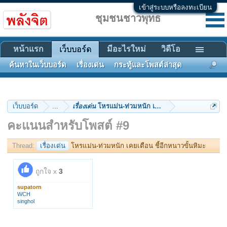
เข้าสู่ระบบหรือลงทะเบียน
ชุมชนชาวพุทธ
หน้าแรก
มีอะไรใหม่
วิดีโอ
เว็บบอร์ด
ค้นหาในเว็บบอร์ด
เรื่องเด่น
กระทู้และโพสต์ล่าสุด
เว็บบอร์ด
...
เรื่องเด่น
โหรแม่น-ท่วมหนัก เคยเตือน ชี้อีกหนาวขั้นหิ
คะแนนสำหรับโพสต์ #9
Thread:
เรื่องเด่น
โหรแม่น-ท่วมหนัก เคยเตือน ชี้อีกหนาวขั้นหิมะ
ถูกใจ x
3
supatorn
WCH
singhol