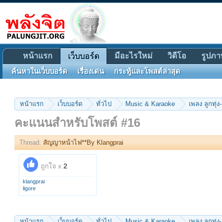
หน้าแรก
มีอะไรใหม่
วิดีโอ
รูปภา
เว็บบอร์ด
ค้นหาในเว็บบอร์ด
เรื่องเด่น
กระทู้และโพสต์ล่าสุด
หน้าแรก
เว็บบอร์ด
ทั่วไป
Music & Karaoke
เพลง ลูกทุ่ง-
คะแนนสำหรับโพสต์ #16
Thread:
สัญญาหน้าไฟ**By Klangprai
ถูกใจ x
2
klangprai
ligore
หน้าแรก
เว็บบอร์ด
ทั่วไป
Music & Karaoke
เพลง ลูกทุ่ง-