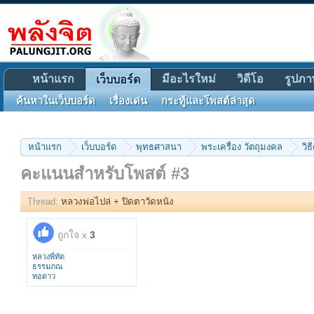
หน้าแรก
มีอะไรใหม่
วิดีโอ
รูปภา
เว็บบอร์ด
ค้นหาในเว็บบอร์ด
เรื่องเด่น
กระทู้และโพสต์ล่าสุด
หน้าแรก
เว็บบอร์ด
พุทธศาสนา
พระเครื่อง วัตถุมงคล
วิธ
คะแนนสำหรับโพสต์ #3
Thread:
หลวงพ่อไปล่ + ปิดตาวัดหนัง
ถูกใจ x
3
หลวงพี่ทัต
ธรรมภณ
ทอดาว