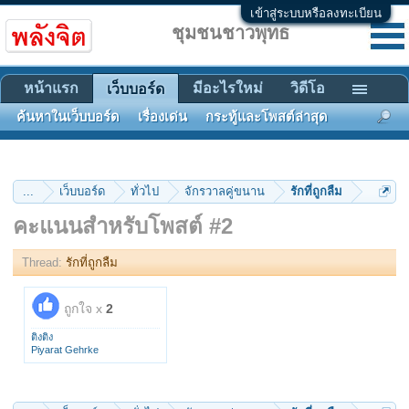
เข้าสู่ระบบหรือลงทะเบียน
ชุมชนชาวพุทธ
หน้าแรก
มีอะไรใหม่
วิดีโอ
เว็บบอร์ด
ค้นหาในเว็บบอร์ด
เรื่องเด่น
กระทู้และโพสต์ล่าสุด
...
เว็บบอร์ด
ทั่วไป
จักรวาลคู่ขนาน
รักที่ถูกลืม
คะแนนสำหรับโพสต์ #2
Thread:
รักที่ถูกลืม
ถูกใจ x
2
ติงติง
Piyarat Gehrke