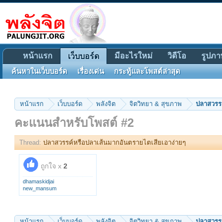
หน้าแรก
มีอะไรใหม่
วิดีโอ
รูปภา
เว็บบอร์ด
ค้นหาในเว็บบอร์ด
เรื่องเด่น
กระทู้และโพสต์ล่าสุด
หน้าแรก
เว็บบอร์ด
พลังจิต
จิตวิทยา & สุขภาพ
ปลาสวรรค
คะแนนสำหรับโพสต์ #2
Thread:
ปลาสวรรค์หรือปลาเส้นมากอันตรายไตเสียเอาง่ายๆ
ถูกใจ x
2
dhamaskidjai
new_mansum
หน้าแรก
เว็บบอร์ด
พลังจิต
จิตวิทยา & สุขภาพ
ปลาสวรรค