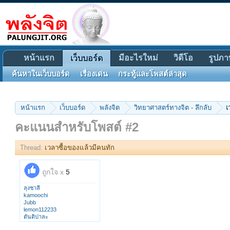
หน้าแรก
มีอะไรใหม่
วิดีโอ
รูปภา
เว็บบอร์ด
ค้นหาในเว็บบอร์ด
เรื่องเด่น
กระทู้และโพสต์ล่าสุด
หน้าแรก
เว็บบอร์ด
พลังจิต
วิทยาศาสตร์ทางจิต - ลึกลับ
เ
คะแนนสำหรับโพสต์ #2
Thread:
เวลาซื้อของแล้วมีคนทัก
ถูกใจ x
5
ลุงชาลี
kamoochi
Jubb
lemon112233
ตันติปาละ