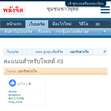
เข้าสู่ระบบหรือลงทะเบียน
ชุมชนชาวพุทธ
หน้าแรก
มีอะไรใหม่
วิดีโอ
เว็บบอร์ด
ค้นหาในเว็บบอร์ด
เรื่องเด่น
กระทู้และโพสต์ล่าสุด
เว็บบอร์ด
...
เพลง ลูกทุ่ง-เพื่อชีวิต
บอกรักฝากใจ
คะแนนสำหรับโพสต์ #3
Thread:
บอกรักฝากใจ
ถูกใจ x
4
deneta
pimapinya
✿ⓈⓘⓉⓐ✿
nong_mook