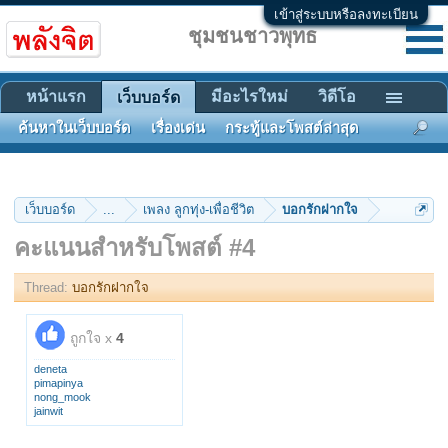
เข้าสู่ระบบหรือลงทะเบียน
ชุมชนชาวพุทธ
หน้าแรก
มีอะไรใหม่
วิดีโอ
เว็บบอร์ด
ค้นหาในเว็บบอร์ด
เรื่องเด่น
กระทู้และโพสต์ล่าสุด
เว็บบอร์ด
...
เพลง ลูกทุ่ง-เพื่อชีวิต
บอกรักฝากใจ
คะแนนสำหรับโพสต์ #4
Thread:
บอกรักฝากใจ
ถูกใจ x
4
deneta
pimapinya
nong_mook
jainwit