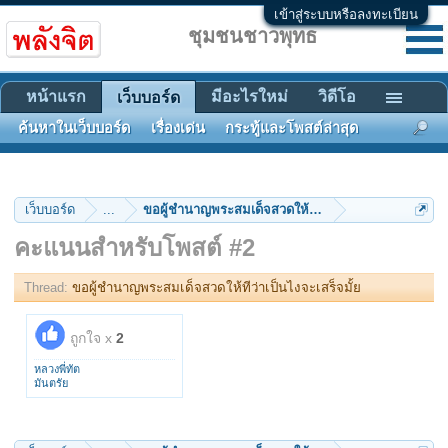
เข้าสู่ระบบหรือลงทะเบียน
ชุมชนชาวพุทธ
หน้าแรก
มีอะไรใหม่
วิดีโอ
เว็บบอร์ด
ค้นหาในเว็บบอร์ด
เรื่องเด่น
กระทู้และโพสต์ล่าสุด
เว็บบอร์ด
...
ขอผู้ชำนาญพระสมเด็จสวดให้ทีว่าเป็นไงจะเสร็จมั้ย
คะแนนสำหรับโพสต์ #2
Thread:
ขอผู้ชำนาญพระสมเด็จสวดให้ทีว่าเป็นไงจะเสร็จมั้ย
ถูกใจ x
2
หลวงพี่ทัต
มันตรัย