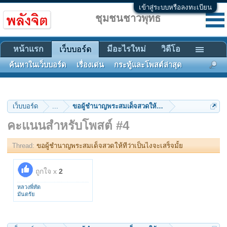
เข้าสู่ระบบหรือลงทะเบียน
ชุมชนชาวพุทธ
หน้าแรก
มีอะไรใหม่
วิดีโอ
เว็บบอร์ด
ค้นหาในเว็บบอร์ด
เรื่องเด่น
กระทู้และโพสต์ล่าสุด
เว็บบอร์ด
...
ขอผู้ชำนาญพระสมเด็จสวดให้ทีว่าเป็นไงจะเสร็จมั้ย
คะแนนสำหรับโพสต์ #4
Thread:
ขอผู้ชำนาญพระสมเด็จสวดให้ทีว่าเป็นไงจะเสร็จมั้ย
ถูกใจ x
2
หลวงพี่ทัต
มันตรัย