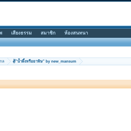
พ
เสียงธรรม
สมาชิก
ห้องสนทนา
ากล
✌"น้ำผึ้งหรือยาพิษ" by new_mansum