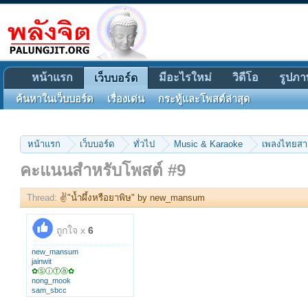
หน้าแรก
มีอะไรใหม่
วิดีโอ
รูปภา
เว็บบอร์ด
ค้นหาในเว็บบอร์ด
เรื่องเด่น
กระทู้และโพสต์ล่าสุด
หน้าแรก
เว็บบอร์ด
ทั่วไป
Music & Karaoke
เพลงไทยส
คะแนนสำหรับโพสต์ #9
Thread:
✌"น้ำผึ้งหรือยาพิษ" by new_mansum
ถูกใจ x
6
new_mansum
jainwit
✿ⓈⓘⓉⓐ✿
nong_mook
sam_sbcc
music_lover_man