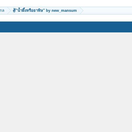
ากล
✌"น้ำผึ้งหรือยาพิษ" by new_mansum