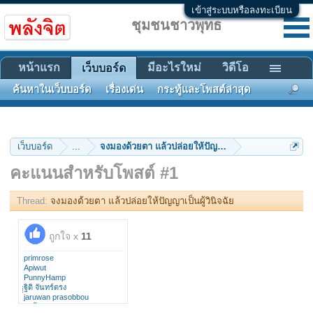
เข้าสู่ระบบหรือลงทะเบียน
ชุมชนชาวพุทธ
หน้าแรก
มีอะไรใหม่
วิดีโอ
เว็บบอร์ด
ค้นหาในเว็บบอร์ด
เรื่องเด่น
กระทู้และโพสต์ล่าสุด
เว็บบอร์ด
...
จงมองด้วยตา แล้วปล่อยให้ปัญญาเป็นผู้วินิจฉัย
คะแนนสำหรับโพสต์ #1
Thread:
จงมองด้วยตา แล้วปล่อยให้ปัญญาเป็นผู้วินิจฉัย
ถูกใจ x
11
primrose
Apiwut
PunnyHamp
ฐิติ จันทร์ตรง
่่่่jaruwan prasobbou
ละโศก