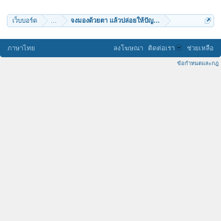
วิญญาณนิพพาน
จิตปรุง
อภิราม
เว็บบอร์ด
...
จงมองด้วยตา แล้วปล่อยให้ปัญญาเป็นผู้วินิจฉัย
ยุพา
ผู้พันจุ่น
ภาษาไทย
ลงโฆษณา
ติดต่อเรา
ช่วยเหลือ
ข้อกำหนดและกฎ