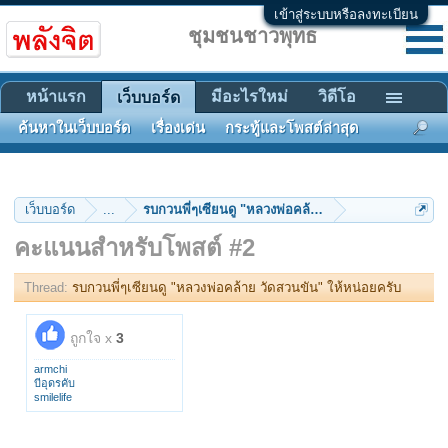
เข้าสู่ระบบหรือลงทะเบียน
ชุมชนชาวพุทธ
หน้าแรก
มีอะไรใหม่
วิดีโอ
เว็บบอร์ด
ค้นหาในเว็บบอร์ด
เรื่องเด่น
กระทู้และโพสต์ล่าสุด
เว็บบอร์ด
...
รบกวนพี่ๆเซียนดู "หลวงพ่อคล้าย วัดสวนขัน" ให้หน่อย
คะแนนสำหรับโพสต์ #2
Thread:
รบกวนพี่ๆเซียนดู "หลวงพ่อคล้าย วัดสวนขัน" ให้หน่อยครับ
ถูกใจ x
3
armchi
บีอุดรคับ
smilelife