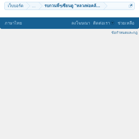
เว็บบอร์ด
...
รบกวนพี่ๆเซียนดู "หลวงพ่อคล้าย วัดสวนขัน" ให้หน่อย
ภาษาไทย
ลงโฆษณา
ติดต่อเรา
ช่วยเหลือ
ข้อกำหนดและกฎ