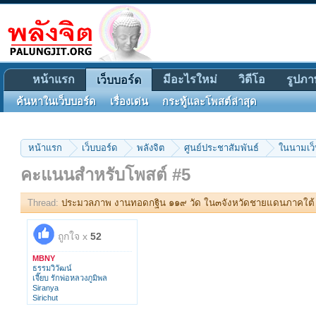
หน้าแรก
มีอะไรใหม่
วิดีโอ
รูปภา
เว็บบอร์ด
ค้นหาในเว็บบอร์ด
เรื่องเด่น
กระทู้และโพสต์ล่าสุด
หน้าแรก
เว็บบอร์ด
พลังจิต
ศูนย์ประชาสัมพันธ์
ในนามเว็
คะแนนสำหรับโพสต์ #5
Thread:
ประมวลภาพ งานทอดกฐิน ๑๑๙ วัด ใน๓จังหวัดชายแดนภาคใต้
ถูกใจ x
52
MBNY
ธรรมวิวัฒน์
เจี๊ยบ รักพ่อหลวงภูมิพล
Siranya
Sirichut
trirut