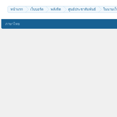
VikingsX
THANARATH 2010
I WILL D
หน้าแรก
เว็บบอร์ด
พลังจิต
ศูนย์ประชาสัมพันธ์
ในนามเว็
boby1
helioliotrope
ชนะ สิริไพโรจน์
benyapa
ภาษาไทย
Fishjacker
*~*Sea Anemone*~*
tamsak
Mr.tom
sct_99
kingbua
ANUWART
เด็กอนุบาล
pagorn
supermart
สุข.ส.ส.
ราคุเรียวซาย
spthong2000
kananun
ถาวโร(ถา-วะ-โร)
นิพพานะ
king938
kosit25
supatorn
khomeraya
rukflying
pmicrobes
kkookk
Mr.Kim
pepsizaa