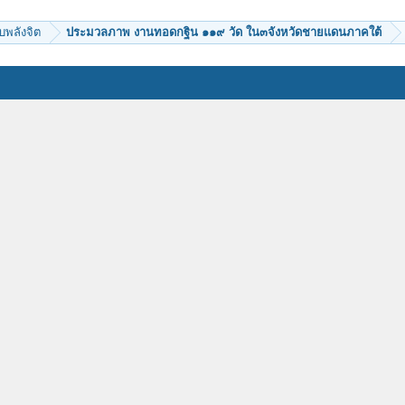
บพลังจิต
ประมวลภาพ งานทอดกฐิน ๑๑๙ วัด ใน๓จังหวัดชายแดนภาคใต้