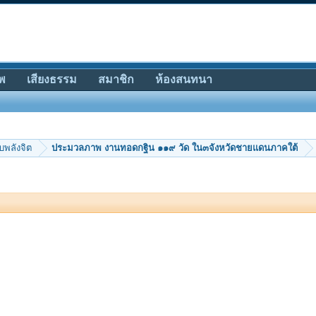
พ
เสียงธรรม
สมาชิก
ห้องสนทนา
บพลังจิต
ประมวลภาพ งานทอดกฐิน ๑๑๙ วัด ใน๓จังหวัดชายแดนภาคใต้