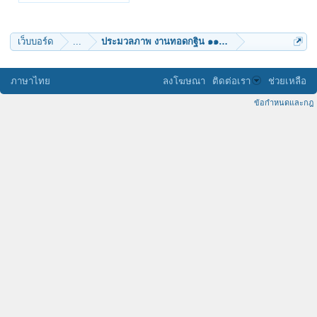
tassanai_k
MBNY
luxury
A&J
เว็บบอร์ด
...
ประมวลภาพ งานทอดกฐิน ๑๑๙ วัด ใน๓จังหวัดชายแด
ภาษาไทย
ลงโฆษณา
ติดต่อเรา
ช่วยเหลือ
ข้อกำหนดและกฎ