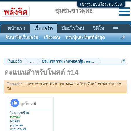
เข้าสู่ระบบหรือลงทะเบียน
ชุมชนชาวพุทธ
หน้าแรก
มีอะไรใหม่
วิดีโอ
เว็บบอร์ด
ค้นหาในเว็บบอร์ด
เรื่องเด่น
กระทู้และโพสต์ล่าสุด
เว็บบอร์ด
...
ประมวลภาพ งานทอดกฐิน ๑๑๙ วัด ใน๓จังหวัดชายแด
คะแนนสำหรับโพสต์ #14
Thread:
ประมวลภาพ งานทอดกฐิน ๑๑๙ วัด ใน๓จังหวัดชายแดนภาค
ใต้
ถูกใจ x
9
โสภา จาเรือน
tamsak
Mr.Kim
pepsizaa
ธรรมวิวัฒน์