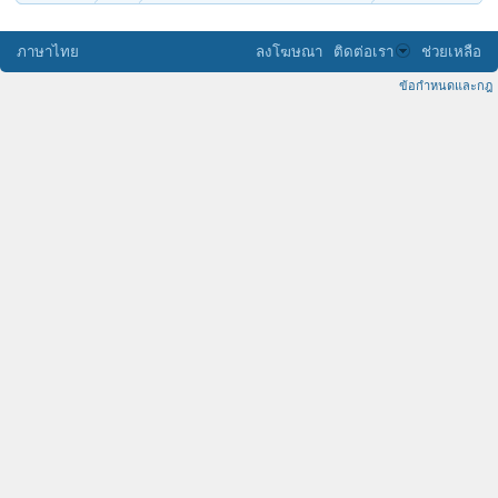
ภาษาไทย
ลงโฆษณา
ติดต่อเรา
ช่วยเหลือ
ข้อกำหนดและกฎ