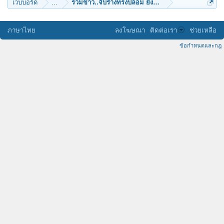
เว็บบอร์ด
...
รวมข่าว..จับร่างทรงปลอม ยังมีอีกเยอะ
ภาษาไทย
ลงโฆษณา
ติดต่อเรา
ช่วยเหลือ
ข้อกำหนดและกฎ