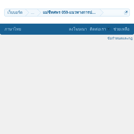
combasion
อภิราม
รู้รู้ไป
เว็บบอร์ด
...
แม่ชีทศพร 059-แนวทางการปฏิบ้ติ
ภาษาไทย
ลงโฆษณา
ติดต่อเรา
ช่วยเหลือ
ข้อกำหนดและกฎ