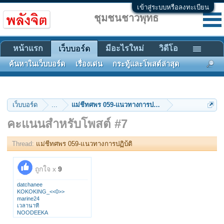
เข้าสู่ระบบหรือลงทะเบียน
ชุมชนชาวพุทธ
หน้าแรก
มีอะไรใหม่
วิดีโอ
เว็บบอร์ด
ค้นหาในเว็บบอร์ด
เรื่องเด่น
กระทู้และโพสต์ล่าสุด
เว็บบอร์ด
...
แม่ชีทศพร 059-แนวทางการปฏิบ้ติ
คะแนนสำหรับโพสต์ #7
Thread:
แม่ชีทศพร 059-แนวทางการปฏิบ้ติ
ถูกใจ x
9
datchanee
KOKOKING_<<0>>
marine24
เวลานาที
NOODEEKA
padsoun