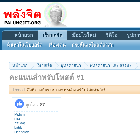
หน้าแรก
มีอะไรใหม่
วิดีโอ
รูปภา
เว็บบอร์ด
ค้นหาในเว็บบอร์ด
เรื่องเด่น
กระทู้และโพสต์ล่าสุด
หน้าแรก
เว็บบอร์ด
พุทธศาสนา
พุทธศาสนา และ ธรรมะ
คะแนนสำหรับโพสต์ #1
Thread:
สิ่งที่ต่างกันระหว่างพุทธศาสตร์กับไสยศาสตร์
ถูกใจ x
87
Mr.tom
ritta
สวนพลู
bnbk
Dechakw
kim2533