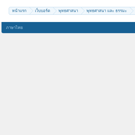
bhipattpon
ญ.ผู้หญิง
godman
หน้าแรก
เว็บบอร์ด
พุทธศาสนา
พุทธศาสนา และ ธรรมะ
notme
kokae10
siluate
pจัง
ภาษาไทย
Duanpen_2499
a_ps
benjamina
MEW
carb
kling
phai-put
ธนนท์
อภิราม
วัดชรา
aossv
ถนอม021
V NOOT
พชรไพลิน
khomson3562
Miss Brown
อรชร
Nothing Eternal
marine24
นิพพานให้ได้
SumanuS
sajjapan
90
VikingsX
øØøØVivaceØøØø