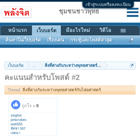
เข้าสู่ระบบหรือลงทะเบียน
ชุมชนชาวพุทธ
หน้าแรก
มีอะไรใหม่
วิดีโอ
เว็บบอร์ด
ค้นหาในเว็บบอร์ด
เรื่องเด่น
กระทู้และโพสต์ล่าสุด
เว็บบอร์ด
...
สิ่งที่ต่างกันระหว่างพุทธศาสตร์กับไสยศาสตร์
คะแนนสำหรับโพสต์ #2
Thread:
สิ่งที่ต่างกันระหว่างพุทธศาสตร์กับไสยศาสตร์
ถูกใจ x
8
singhol
pmicrobes
wah555
ทัสชา 567
เจตนา
ramaniyo