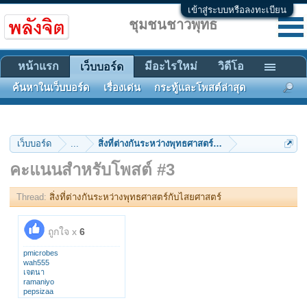
เข้าสู่ระบบหรือลงทะเบียน
ชุมชนชาวพุทธ
หน้าแรก
มีอะไรใหม่
วิดีโอ
เว็บบอร์ด
ค้นหาในเว็บบอร์ด
เรื่องเด่น
กระทู้และโพสต์ล่าสุด
เว็บบอร์ด
...
สิ่งที่ต่างกันระหว่างพุทธศาสตร์กับไสยศาสตร์
คะแนนสำหรับโพสต์ #3
Thread:
สิ่งที่ต่างกันระหว่างพุทธศาสตร์กับไสยศาสตร์
ถูกใจ x
6
pmicrobes
wah555
เจตนา
ramaniyo
pepsizaa
kkookk