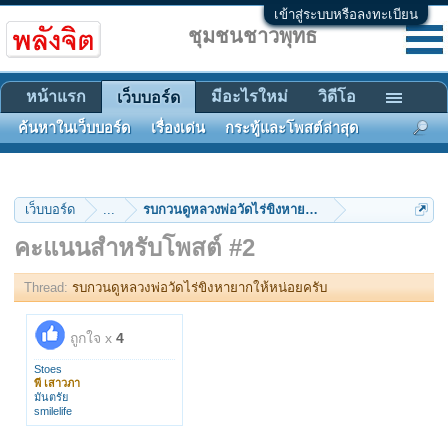
เข้าสู่ระบบหรือลงทะเบียน
ชุมชนชาวพุทธ
หน้าแรก
มีอะไรใหม่
วิดีโอ
เว็บบอร์ด
ค้นหาในเว็บบอร์ด
เรื่องเด่น
กระทู้และโพสต์ล่าสุด
เว็บบอร์ด
...
รบกวนดูหลวงพ่อวัดไร่ขิงหายากให้หน่อยครับ
คะแนนสำหรับโพสต์ #2
Thread:
รบกวนดูหลวงพ่อวัดไร่ขิงหายากให้หน่อยครับ
ถูกใจ x
4
Stoes
พี เสาวภา
มันตรัย
smilelife