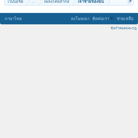
เว็บบอร์ด
...
เพลงไทยสากล
เจ้าชายของฉัน
ภาษาไทย
ลงโฆษณา
ติดต่อเรา
ช่วยเหลือ
ข้อกำหนดและกฎ