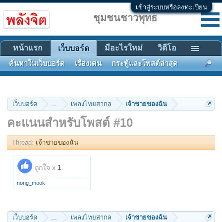
เข้าสู่ระบบหรือลงทะเบียน
ชุมชนชาวพุทธ
หน้าแรก
มีอะไรใหม่
วิดีโอ
เว็บบอร์ด
ค้นหาในเว็บบอร์ด
เรื่องเด่น
กระทู้และโพสต์ล่าสุด
เว็บบอร์ด
...
เพลงไทยสากล
เจ้าชายของฉัน
คะแนนสำหรับโพสต์ #10
Thread:
เจ้าชายของฉัน
ถูกใจ x
1
nong_mook
เว็บบอร์ด
...
เพลงไทยสากล
เจ้าชายของฉัน