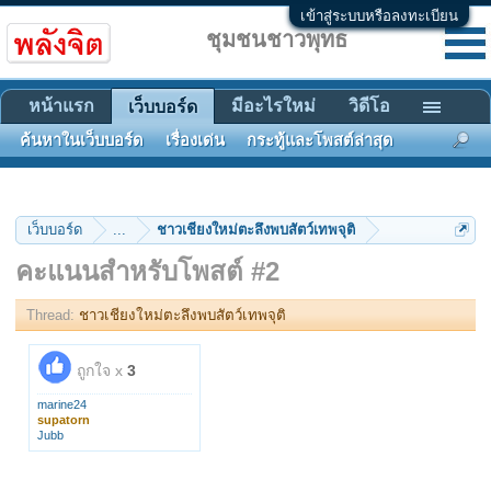
เข้าสู่ระบบหรือลงทะเบียน
ชุมชนชาวพุทธ
หน้าแรก
มีอะไรใหม่
วิดีโอ
เว็บบอร์ด
ค้นหาในเว็บบอร์ด
เรื่องเด่น
กระทู้และโพสต์ล่าสุด
เว็บบอร์ด
...
ชาวเชียงใหม่ตะลึงพบสัตว์เทพจุติ
คะแนนสำหรับโพสต์ #2
Thread:
ชาวเชียงใหม่ตะลึงพบสัตว์เทพจุติ
ถูกใจ x
3
marine24
supatorn
Jubb