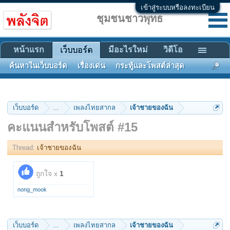
เข้าสู่ระบบหรือลงทะเบียน
ชุมชนชาวพุทธ
หน้าแรก
มีอะไรใหม่
วิดีโอ
เว็บบอร์ด
ค้นหาในเว็บบอร์ด
เรื่องเด่น
กระทู้และโพสต์ล่าสุด
เว็บบอร์ด
...
เพลงไทยสากล
เจ้าชายของฉัน
คะแนนสำหรับโพสต์ #15
Thread:
เจ้าชายของฉัน
ถูกใจ x
1
nong_mook
เว็บบอร์ด
...
เพลงไทยสากล
เจ้าชายของฉัน