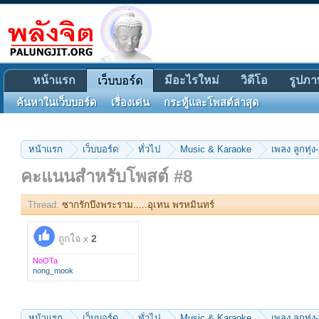
หน้าแรก
มีอะไรใหม่
วิดีโอ
รูปภา
เว็บบอร์ด
ค้นหาในเว็บบอร์ด
เรื่องเด่น
กระทู้และโพสต์ล่าสุด
หน้าแรก
เว็บบอร์ด
ทั่วไป
Music & Karaoke
เพลง ลูกทุ่ง-
คะแนนสำหรับโพสต์ #8
Thread:
ซากรักบึงพระราม.....อุเทน พรหมินทร์
ถูกใจ x
2
NoOTa
nong_mook
หน้าแรก
เว็บบอร์ด
ทั่วไป
Music & Karaoke
เพลง ลูกทุ่ง-