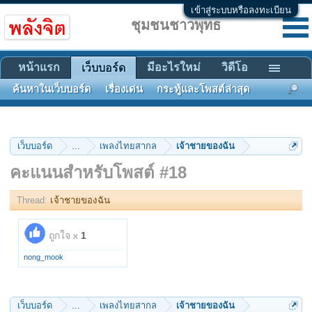
เข้าสู่ระบบหรือลงทะเบียน
ชุมชนชาวพุทธ
หน้าแรก
มีอะไรใหม่
วิดีโอ
เว็บบอร์ด
ค้นหาในเว็บบอร์ด
เรื่องเด่น
กระทู้และโพสต์ล่าสุด
เว็บบอร์ด
...
เพลงไทยสากล
เจ้าชายของฉัน
คะแนนสำหรับโพสต์ #18
Thread:
เจ้าชายของฉัน
ถูกใจ x
1
nong_mook
เว็บบอร์ด
...
เพลงไทยสากล
เจ้าชายของฉัน