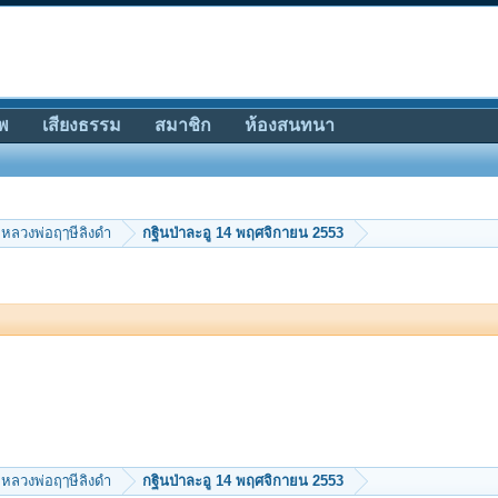
พ
เสียงธรรม
สมาชิก
ห้องสนทนา
หลวงพ่อฤๅษีลิงดำ
กฐินป่าละอู 14 พฤศจิกายน 2553
หลวงพ่อฤๅษีลิงดำ
กฐินป่าละอู 14 พฤศจิกายน 2553