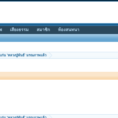
พ
เสียงธรรม
สมาชิก
ห้องสนทนา
ก่น 'หลวงปู่พันธ์' มรณภาพแล้ว
ก่น 'หลวงปู่พันธ์' มรณภาพแล้ว