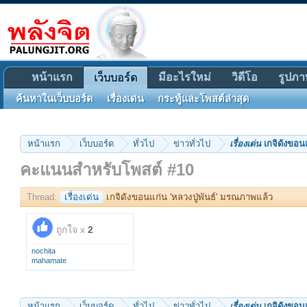
หน้าแรก
มีอะไรใหม่
วิดีโอ
รูปภา
เว็บบอร์ด
ค้นหาในเว็บบอร์ด
เรื่องเด่น
กระทู้และโพสต์ล่าสุด
หน้าแรก
เว็บบอร์ด
ทั่วไป
ข่าวทั่วไป
เรื่องเด่น
เกจิดังขอนแ
คะแนนสำหรับโพสต์ #10
Thread:
เรื่องเด่น
เกจิดังขอนแก่น 'หลวงปู่พันธ์' มรณภาพแล้ว
ถูกใจ x
2
nochita
mahamate
หน้าแรก
เว็บบอร์ด
ทั่วไป
ข่าวทั่วไป
เรื่องเด่น
เกจิดังขอนแ