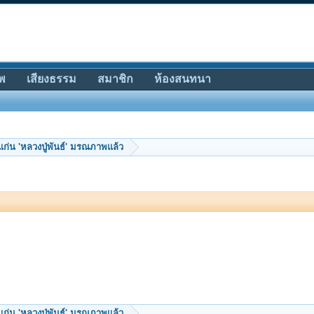
พ
เสียงธรรม
สมาชิก
ห้องสนทนา
ก่น 'หลวงปู่พันธ์' มรณภาพแล้ว
ก่น 'หลวงปู่พันธ์' มรณภาพแล้ว