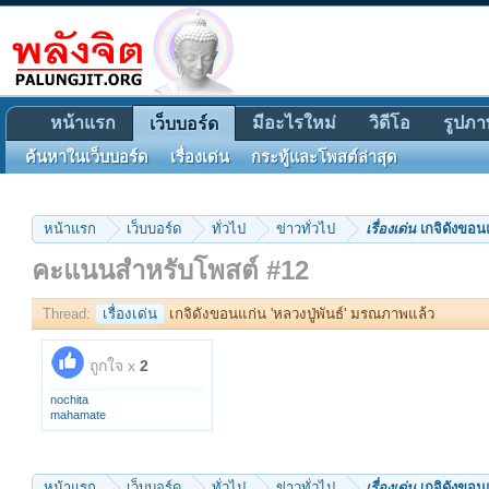
หน้าแรก
มีอะไรใหม่
วิดีโอ
รูปภา
เว็บบอร์ด
ค้นหาในเว็บบอร์ด
เรื่องเด่น
กระทู้และโพสต์ล่าสุด
หน้าแรก
เว็บบอร์ด
ทั่วไป
ข่าวทั่วไป
เรื่องเด่น
เกจิดังขอนแ
คะแนนสำหรับโพสต์ #12
Thread:
เรื่องเด่น
เกจิดังขอนแก่น 'หลวงปู่พันธ์' มรณภาพแล้ว
ถูกใจ x
2
nochita
mahamate
หน้าแรก
เว็บบอร์ด
ทั่วไป
ข่าวทั่วไป
เรื่องเด่น
เกจิดังขอนแ