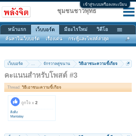
เข้าสู่ระบบหรือลงทะเบียน
ชุมชนชาวพุทธ
หน้าแรก
มีอะไรใหม่
วิดีโอ
เว็บบอร์ด
ค้นหาในเว็บบอร์ด
เรื่องเด่น
กระทู้และโพสต์ล่าสุด
เว็บบอร์ด
...
จักรวาลคู่ขนาน
วิธีเอาชนะความขี้เกียจ
คะแนนสำหรับโพสต์ #3
Thread:
วิธีเอาชนะความขี้เกียจ
ถูกใจ x
2
ติงติง
Mantalay