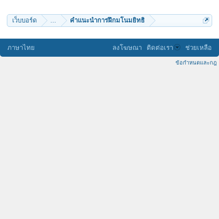
Deetom
megan23
ข้ามากะพระ
เว็บบอร์ด
...
คำแนะนำการฝึกมโนมยิทธิ
เพียงพบ
jasmins
สามเณรเคน
บัวล้านนา
ภาษาไทย
ลงโฆษณา
ติดต่อเรา
ช่วยเหลือ
kaekai27
OJET'S
ข้อกำหนดและกฎ
prakobna
sak_sup